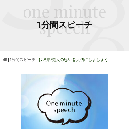
one minute
speech
1分間スピーチ
|
1分間スピーチ
|
お彼岸/先人の思いを大切にしましょう