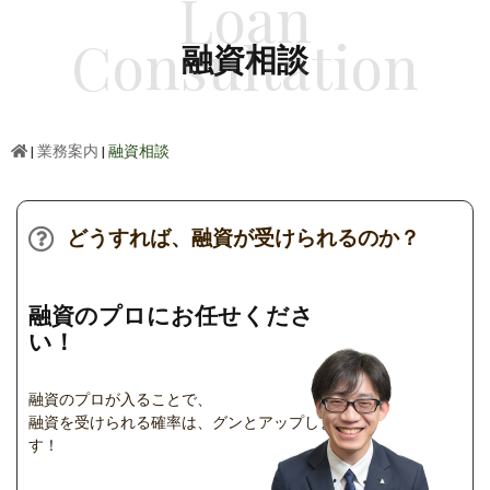
Loan
Consultation
融資相談
|
業務案内
|
融資相談
どうすれば、融資が受けられるのか？
融資のプロにお任せくださ
い！
融資のプロが入ることで、
融資を受けられる確率は、グンとアップしま
す！