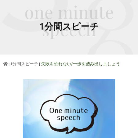
one minute
speech
1分間スピーチ
|
1分間スピーチ
|
失敗を恐れない/一歩を踏み出しましょう