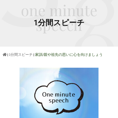
one minute
speech
1分間スピーチ
|
1分間スピーチ
|
家訓/親や祖先の思いに心を向けましょう