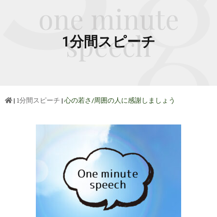
one minute
speech
1分間スピーチ
|
1分間スピーチ
|
心の若さ/周囲の人に感謝しましょう