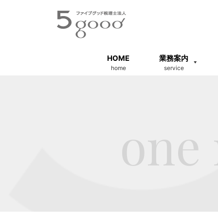
HOME
業務案内
home
service
one 