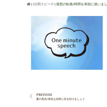
|
1分間スピーチ
|
発想の転換/時間を有効に使いま
PREVIOUS
夏の昆虫/身近な自然に目を向けましょう