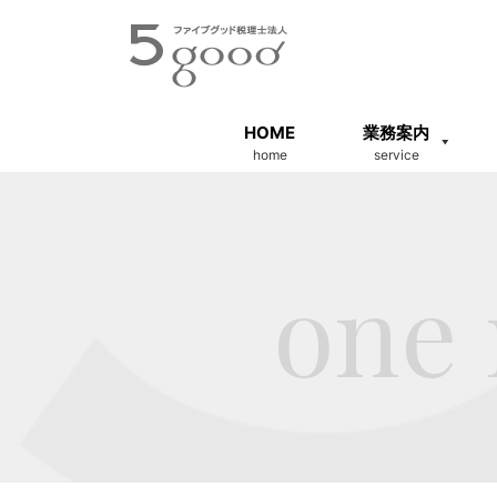
HOME
業務案内
home
service
one 