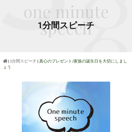
one minute
speech
1分間スピーチ
|
1分間スピーチ
|
真心のプレゼント/家族の誕生日を大切にしまし
ょう