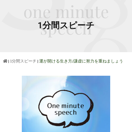
one minute
speech
1分間スピーチ
|
1分間スピーチ
|
運が開ける生き方/謙虚に努力を重ねましょう