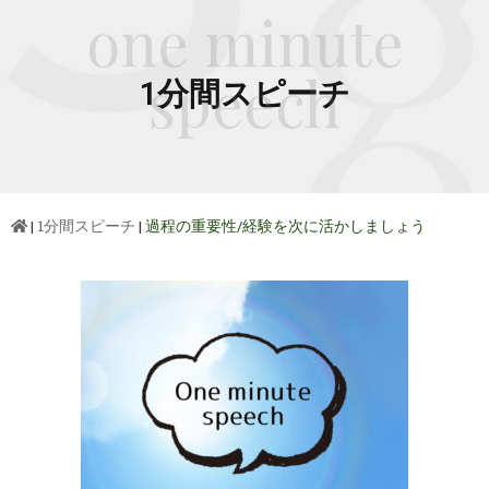
one minute
speech
1分間スピーチ
|
1分間スピーチ
|
過程の重要性/経験を次に活かしましょう