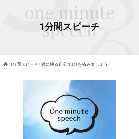
one minute
speech
1分間スピーチ
|
1分間スピーチ
|
鏡に映る自分/自分を省みましょう