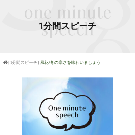
one minute
speech
1分間スピーチ
|
1分間スピーチ
|
風花/冬の寒さを味わいましょう