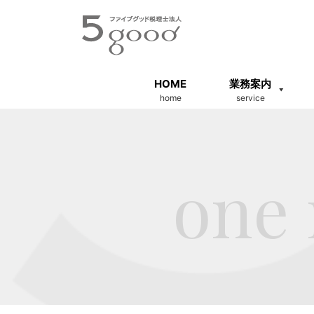
HOME
業務案内
home
service
one 