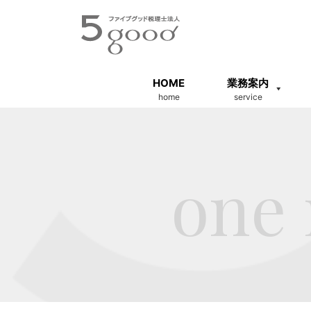
HOME
業務案内
home
service
one 