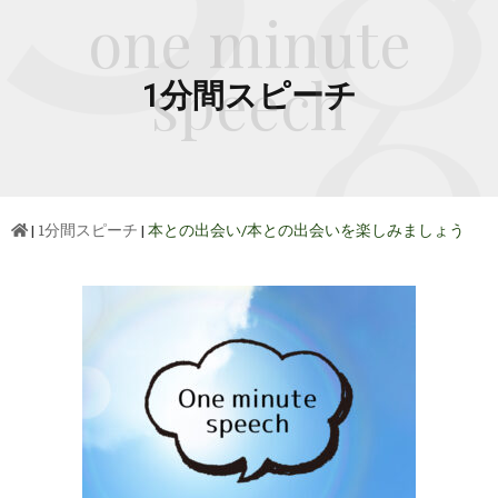
one minute
speech
1分間スピーチ
|
1分間スピーチ
|
本との出会い/本との出会いを楽しみましょう